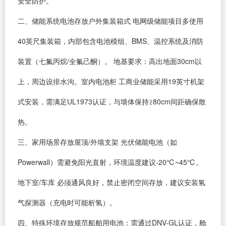
安全防护。
二、储能系统电池存放户外集装箱式 电网级储能项目多使用
40英尺集装箱，内部包含电池模组、BMS、温控系统及消防
装置（七氟丙烷/全氟己酮）。 地基要求：高出地面30cm以
上，周边设排水沟。室内电池柜 工商业储能采用19英寸机架
式安装，需满足UL1973认证，与墙体保持≥80cm间距确保散
热。
三、家用场景存放屋顶/外墙支架 光伏储能电池（如
Powerwall）需避免阳光直射，环境温度建议-20℃~45℃。
地下室/车库 必须通风良好，禁止密闭空间存放，建议安装氢
气探测器（充电时可能析氢）。
四、特殊环境存放规范船舶用电池：需通过DNV-GL认证，舱