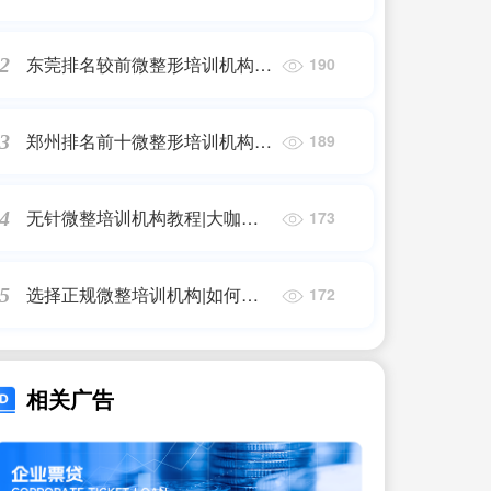
好|整容变毁容，内蒙古一女子
手术失败，脸上留下疤痕
东莞排名较前微整形培训机构费
2
190
用|莞长路同沙、牛山路口正
在“微整形” 成效最快4月底揭晓
郑州排名前十微整形培训机构|
3
189
艾泽注射美容培训学校
无针微整培训机构教程|大咖来
4
173
接招 想试试一针就变美的微整
术么?这5个问题你必须知道!
选择正规微整培训机构|如何选
5
172
择专业的微整培训学校?「武
汉，长沙，北京」
相关广告