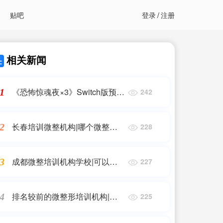
贴吧
登录
/
注册
相关新闻
《恐怖惊魂夜×3》Switch版预购
1
242
开启 9月19日上线！
长春培训微整机构|哪个微整学
2
228
校专业 #轻医美培训机构
成都微整培训机构学校|可以学
3
227
微整学校 #微整培训
排名较前的微整形培训机构|暑
4
225
期，不少学生在做医美整形 记
者调查发现医美整形消费者日趋