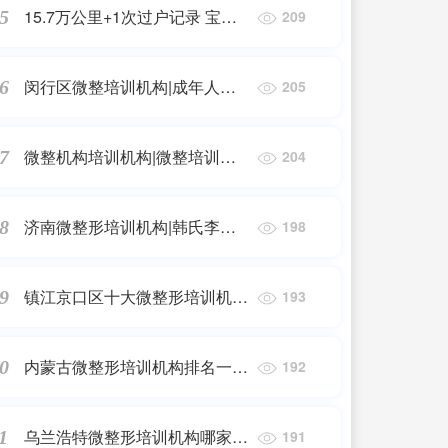
15.7万公里+1次过户记录 宝马5
5
209
低龄化
系二手行情
闵行区微整培训机构|成年人的
6
205
离婚，从来都不是假的
微整机构培训机构|微整培训学
7
204
院哪里好?
济南微整形培训机构|韩氏李慧
8
198
灿受邀参加“山东首届线雕精修
实战培训班”
镇江京口区十大微整形培训机
9
193
构|涉案3800余万元!几十元成本
卖上千!镇江破获特大“美容针”假
内蒙古微整形培训机构排名一览
0
192
药案，快告诉你老婆!
表|重磅!内蒙古开展严厉打击非
法医疗美容专项行动
乌兰浩特微整形培训机构哪家
1
191