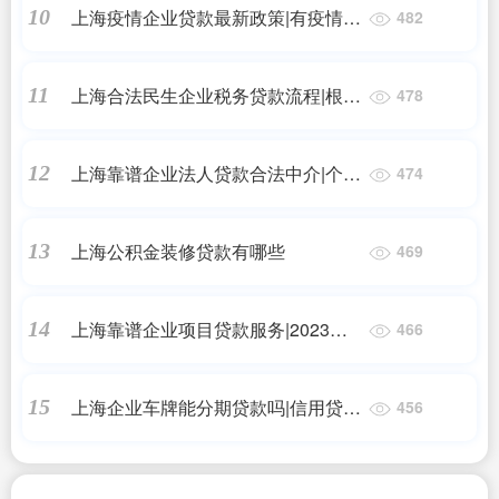
上海疫情企业贷款最新政策|有疫情,
10
482
开店做生意,房贷车贷的什么政策
上海合法民生企业税务贷款流程|根据
11
478
贷款新规的要求,企业贷款操作的一般
流程包括哪些环节
上海靠谱企业法人贷款合法中介|个人
12
474
信用贷款：个人信用贷款申请
上海公积金装修贷款有哪些
13
469
上海靠谱企业项目贷款服务|2023年
14
466
企业贷款是怎么办理的？
上海企业车牌能分期贷款吗|信用贷款
15
456
怎么办理？需要什么条件？