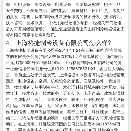
务，机电设备、制冷设备、电器设备、压缩机及配件、电子产品、
五金交电、不锈钢制品、塑料制品、建筑材料、日用百货、木制品
的批发、零售，从事制冷设备科技领域内的技术开发、技术转让、
技术咨询、技术服务。 【依法须经批准的项目，经相关部门批准
后方可开展经营活动】。通过爱企查查看上海山诺制冷电器设备工
程有限公司更多信息和资讯。
4、上海格捷制冷设备有限公司怎么样?
上海格捷制冷设备有限公司是2011-11-21在上海市闵行区注册成
立的有限责任公司(自然人投资或控股)，注册地址位于上海市闵行
区元江路5500号第1幢D424室。上海格捷制冷设备有限公司的统
一社会信用代码/注册号是9131011258675321XG，企业法人杨风
雷，目前企业处于开业状态。上海格捷制冷设备有限公司的经营范
围是：制冷设备、空调、机电设备的销售、安装及维修，管道清
洗，物业服务，从事制冷科技、水处理科技领域内的技术开发、技
术转让、技术咨询、技术服务，五金交电、电子产品、建筑装潢材
料、金属制品、阀门、管道及配件、轴承、压缩机配件、酒店设备
及用品、实验室设备、无尘室设备、水暖器材、家用电器、水处理
设备的销售，建筑装修装饰建设工程专业施工，环保建设工程专业
施工。【依法须经批准的项目，经相关部门批准后方可开展经营活
动】。在上海市，相近经营范围的公司总注册资本为1187544万
元，主要资本集中在 1000-5000万 和 100-1000万 规模的企业