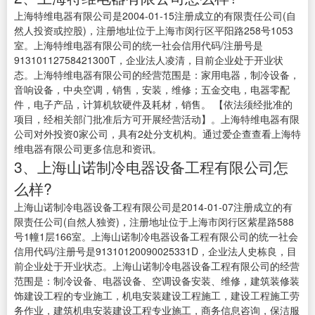
上海特维电器有限公司是2004-01-15注册成立的有限责任公司(自
然人投资或控股)，注册地址位于上海市闵行区平阳路258号1053
室。上海特维电器有限公司的统一社会信用代码/注册号是
91310112758421300T，企业法人凌清，目前企业处于开业状
态。上海特维电器有限公司的经营范围是：家用电器，制冷设备，
音响设备，中央空调，销售，安装，维修；五金交电，电器零配
件，电子产品，计算机软硬件及耗材，销售。 【依法须经批准的
项目，经相关部门批准后方可开展经营活动】。上海特维电器有限
公司对外投资0家公司，具有2处分支机构。通过爱企查查看上海特
维电器有限公司更多信息和资讯。
3、上海山诺制冷电器设备工程有限公司怎
么样?
上海山诺制冷电器设备工程有限公司是2014-01-07注册成立的有
限责任公司(自然人独资)，注册地址位于上海市闵行区紫星路588
号1幢1层166室。上海山诺制冷电器设备工程有限公司的统一社会
信用代码/注册号是91310120090025331D，企业法人史栋良，目
前企业处于开业状态。上海山诺制冷电器设备工程有限公司的经营
范围是：制冷设备、电器设备、空调设备安装、维修，建筑装修装
饰建设工程的专业施工，机电安装建设工程施工，建设工程施工劳
务作业，建筑机电安装建设工程专业施工，商务信息咨询，保洁服