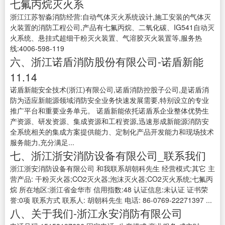
七氟丙烷灭火系
浙江江苏智淼消防经营:自动气体灭火系统设计,施工安装的气体灭
火装置的消防工程公司,产品有七氟丙烷、二氧化碳、IG541自动灭
火系统、悬挂式超细干粉灭火装置、气溶胶灭火装置等,服务热
线:4006-598-119
六、浙江诺盾消防股份有限公司-诺盾新能
11.14
诺盾新能安全技术(浙江)有限公司,诺盾消防控股子公司,是诺盾消
防为适应新能源领域消防安全业务快速发展需要,特别设立的专业
推广平台和重要业务单元。 诺盾新能依托诺盾系企业整体优势生
产资源、研发资源、集成资源和工程资源,迅速形成新能源消防安
全系统相关的集成方案提供能力、定制化产品开发能力和现场技术
服务能力,充分满足...
七、浙江浙安消防设备有限公司_联系我们
浙江浙安消防设备有限公司 和我联系胡朝科先生 经营模式:其它 主
营产品: 干粉灭火器;CO2灭火器;泡沫灭火器;CO2灭火系统;七氟丙
烷 所在地区:浙江省金华市 信用指数:48 认证信息:未认证 证书荣
誉:0项 联系方式 联系人: 胡朝科先生 电话: 86-0769-22271397 ...
八、关于我们-浙江永安消防有限公司