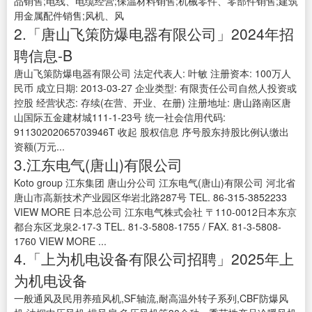
品销售;电线、电缆经营;保温材料销售;机械零件、零部件销售;建筑
用金属配件销售;风机、风
2.「唐山飞策防爆电器有限公司」2024年招
聘信息-B
唐山飞策防爆电器有限公司 法定代表人: 叶敏 注册资本: 100万人
民币 成立日期: 2013-03-27 企业类型: 有限责任公司自然人投资或
控股 经营状态: 存续(在营、开业、在册) 注册地址: 唐山路南区唐
山国际五金建材城111-1-23号 统一社会信用代码:
91130202065703946T 收起 股权信息 序号股东持股比例认缴出
资额(万元...
3.江东电气(唐山)有限公司
Koto group 江东集团 唐山分公司 江东电气(唐山)有限公司 河北省
唐山市高新技术产业园区华岩北路287号 TEL. 86-315-3852233
VIEW MORE 日本总公司 江东电气株式会社 〒110-0012日本东京
都台东区龙泉2-17-3 TEL. 81-3-5808-1755 / FAX. 81-3-5808-
1760 VIEW MORE ...
4.「上为机电设备有限公司招聘」2025年上
为机电设备
一般通风及民用养殖风机,SF轴流,耐高温外转子系列,CBF防爆风