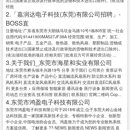
出口(国家禁止或涉及行政审批的货物和技术进出口除外)。(依法须
经批
2.「嘉润达电子科技(东莞)有限公司招聘」-
BOSS直
注册地址:广东省东莞市大朗镇马坑金马路10号1栋805室 统一社会
信用代码:91441900MA527JF38A 经营范围:研发、生产、加工、
销售:电子产品、五金产品、散热器、散热风扇、塑胶制品;货物或
技术进出口(国家禁止或涉及行政审批的货物和技术进出口除外)。
(依法须经批准的项目,经相关部门批准后方可开展经营活动) ...
3.关于我们_东莞市海星和实业有限公司
地址:东莞市桥头镇丰兴路19号 分享 关于我们 公司简介 资质证书
厂房环境 生产设备 产品中心 直流轴流风扇系列 防尘防水系列 鼓
风机系列 直流支架风扇系列 交流风扇系列 交流转直流EC风扇系
列 更多分类 > 应用领域 智能家居 通讯设备 医疗设备 新闻资讯 公
司动态 行业资讯 技术问答 联系我们 联系我们 官网二维码 Cop...
4.东莞市鸿盈电子科技有限公司
东莞市鸿盈电子科技有限公司于2018年成立,位于东莞大岭山金雄
达科技园,是一家国家高新技术企业、专精特新中小企业、创新型
中小企业,中国电池协会会员。鸿盈致力于成为您的专业散热系统
方案提供商。 了解更多 ?? NEWS 新闻资讯 NEWS 新闻资讯 喜