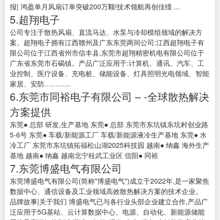
报| 鸿盈单月风扇订单突破200万颗!技术领航再创佳绩 ...
5.超翔电子
公司专注于散热风扇、直流马达、水泵与冷却模组领域的解决方
案。超翔电子拥有江西赣州及广东东莞两间公司:江西超翔电子有
限公司位于江西省州市信丰县,东莞市超翔精密机电有限公司位于
广东省东莞市石碣镇。产品广泛应用于:计算机、通讯、汽车、工
业控制、医疗设备、充电桩、储能设备、灯具照明光电领域、智能
家居、安防………...
6.东莞市同裕电子有限公司 – -全球散热解决
方案提供
东莞● 总部 研发,生产基地 东莞● 总部 东莞市东坑镇东坑村创业路
5-6号 东莞● 车载/新能源工厂 车载/新能源液冷生产基地 东莞● 水
冷工厂 东莞市东坑镇拓福松山湖2025科技园 越南● 纳鑫 海外生产
基地 越南● 纳鑫 越南北宁桂武工业区 信阳● 同裕
7.东莞博盛电气有限公司
东莞博盛电气有限公司(简称"博盛电气")成立于2022年,是一家聚焦
数据中心、通信设备及工业领域高效散热解决方案的技术企业。
品牌故事|关于我们 博盛电气已与各行业头部企业建立合作,产品广
泛应用于5G基站、云计算数据中心、电源、自动化、新能源储能