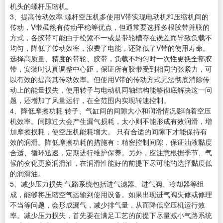
机头的螺杆压缩机。
3、提高传动效率 螺杆空压机多使用V带实现电动机和压缩机间的
传动，V带虽然有传动平稳等优点，但通常要选择多根胶带并联的
方式，各胶带可能由于松紧不一或是带轮槽存在误差而导致负载不
均匀，降低了传动效率，浪费了电能，还降低了V带的使用寿命。
选择高质量、精度的带轮、胶带，负载不均匀时一次性更换全部胶
带，安装时认真调整中心距，保证所有胶带受到相同的张紧力，可
以有效的提高其传动效率。但使用V带的传动方式无法彻底消除传
动上的能量损失，使用转子与电动机同轴结构能够彻底解决这一问
题，还增加了风量运行，在全范围内实现转速控制。
4、降低摩擦功耗 转子、气缸间的间隙大小和润滑情况影响着空压
机效率。间隙过大会产生漏气损耗，太小则不能形成有效润滑，增
加摩擦损耗，使空压机能耗增大。 只有合适的间隙下才能保持有
效的润滑。降低摩擦功耗的措施有：精密控制间隙，保证油液黏度
合适、循环迅速，定期进行维护保养。另外，应注意根据季节、气
候的变化更换润滑油，在润滑性能好的前提下尽可能的选择黏度低
的润滑油。
5、减少压力损失 气路系统包括进气滤器、进气阀、冷却器等组
成，能够将压缩空气运输到使用设备。如果出现进气阀失修或修理
不当等问题，会形成漏气，减少排气量，从而降低空压机运行效
率。减少压力损失，首先要在满足工艺的前提下尽量减小气路系统