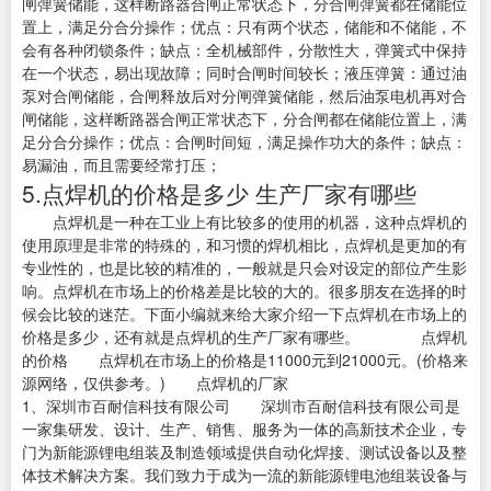
闸弹簧储能，这样断路器合闸正常状态下，分合闸弹簧都在储能位
置上，满足分合分操作；优点：只有两个状态，储能和不储能，不
会有各种闭锁条件；缺点：全机械部件，分散性大，弹簧式中保持
在一个状态，易出现故障；同时合闸时间较长；液压弹簧：通过油
泵对合闸储能，合闸释放后对分闸弹簧储能，然后油泵电机再对合
闸储能，这样断路器合闸正常状态下，分合闸都在储能位置上，满
足分合分操作；优点：合闸时间短，满足操作功大的条件；缺点：
易漏油，而且需要经常打压；
5.点焊机的价格是多少 生产厂家有哪些
点焊机是一种在工业上有比较多的使用的机器，这种点焊机的
使用原理是非常的特殊的，和习惯的焊机相比，点焊机是更加的有
专业性的，也是比较的精准的，一般就是只会对设定的部位产生影
响。点焊机在市场上的价格差是比较的大的。很多朋友在选择的时
候会比较的迷茫。下面小编就来给大家介绍一下点焊机在市场上的
价格是多少，还有就是点焊机的生产厂家有哪些。 点焊机
的价格 点焊机在市场上的价格是11000元到21000元。(价格来
源网络，仅供参考。) 点焊机的厂家
1、深圳市百耐信科技有限公司 深圳市百耐信科技有限公司是
一家集研发、设计、生产、销售、服务为一体的高新技术企业，专
门为新能源锂电组装及制造领域提供自动化焊接、测试设备以及整
体技术解决方案。我们致力于成为一流的新能源锂电池组装设备与