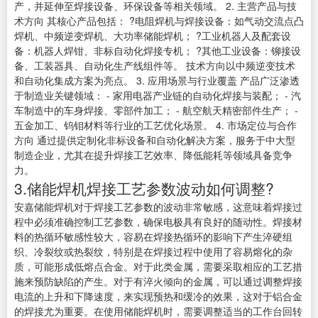
产，并延伸至焊接设备、环保设备等相关领域。 2. 主营产品与技
术方向 其核心产品包括： ?电阻焊机与焊接设备：如气动交流点凸
焊机、中频逆变焊机、大功率储能焊机； ?工业机器人及配套设
备：机器人焊钳、非标自动化焊接专机； ?其他工业设备：铆接设
备、工装器具、自动化生产线组件等。 技术方向以中频逆变技术
和自动化集成方案为亮点。 3. 应用场景与行业覆盖 产品广泛渗透
于制造业关键领域： - 家用电器产业链的自动化焊接与装配； - 汽
车制造中的车身焊接、零部件加工； - 航空航天精密部件生产； -
五金加工、钨钼材料等行业的工艺优化场景。 4. 市场定位与合作
方向 通过提供定制化非标设备和自动化解决方案，服务于中大型
制造企业，尤其在提升焊接工艺效率、降低能耗等领域具备竞争
力。
3.储能焊机焊接工艺参数波动如何调整?
安嘉储能焊机对于焊接工艺参数的波动非常敏感，这意味着焊接过
程中必须准确控制工艺参数，确保电极具有良好的随动性。焊接材
料的热循环敏感性较大，容易在焊接热循环的影响下产生淬硬组
织、冷裂纹或热裂纹，特别是在焊接过程中使用了容易熔化的杂
质，可能形成低熔点合金。对于此类金属，需要采取相应的工艺措
施来预防缺陷的产生。对于有淬火倾向的金属，可以通过调整焊接
电流的上升和下降速度，来实现预热和缓冷的效果，这对于铝合金
的焊接尤为重要。在使用储能焊机时，需要调整适当的工作台回转