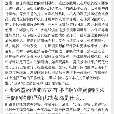
速度，确保焊接过程的顺利进行。这些参数可以在焊机的控制面板
上进行设定，面板上的指示灯会显示当前的工作状态，以便用户进
行操作。需要注意的是，当焊机过热时，机内的温度指示灯会被点
亮，此时应控制好焊机的使用时间或暂停使用。在使用储能焊机
前，必须仔细阅读说明书，并对相应部位进行润滑，未经润滑严禁
使用。在焊接过程中，各电线缆的连接必须牢固可靠，以保证导电
性能良好。程序控制器的操作界面为按键形式，显示屏应避免接触
油污和高温。在进行维修保养时，要全面清洁设备，检查调整机
械、电器、气动系统，并对磨损变形的部件及时更换或维修，消除
变形。同时，要检查清洁各润滑部位，更换润滑油，清洗过滤器。
维护保养好的设备应达到完好设备的标准，具体操作步骤包括：检
查减速箱是否已加注润滑油，如发现异常，需按减速机维护规范处
理；进行设备空转，检查减速箱、齿轮、电机等传动部件是否有异
响或过热现象，发现问题必须排除后再进行下一步操作。在操作面
板上选择正确的工作状态：“调试”档位适合本机的手动控制作
业；“自动”档位适合程序化自动焊接作业。
4.断路器的储能方式有哪些啊?弹簧储能,液
压储能的原理和优缺点都是什么...
断路器储能方式有弹簧、弹簧液压、液压、气动；弹簧：通过电动
机对合闸弹簧储能，合闸释放后对分闸弹簧储能，然后电机再对合