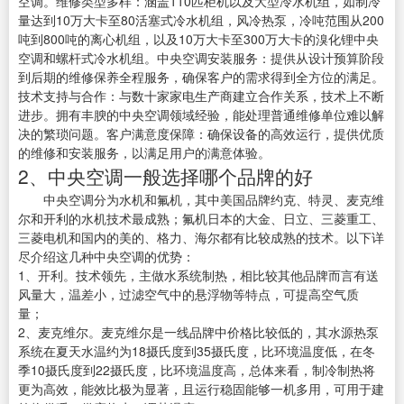
空调。维修类型多样：涵盖110匹柜机以及大型冷水机组，如制冷
量达到10万大卡至80活塞式冷水机组，风冷热泵，冷吨范围从200
吨到800吨的离心机组，以及10万大卡至300万大卡的溴化锂中央
空调和螺杆式冷水机组。中央空调安装服务：提供从设计预算阶段
到后期的维修保养全程服务，确保客户的需求得到全方位的满足。
技术支持与合作：与数十家家电生产商建立合作关系，技术上不断
进步。拥有丰腴的中央空调领域经验，能处理普通维修单位难以解
决的繁琐问题。客户满意度保障：确保设备的高效运行，提供优质
的维修和安装服务，以满足用户的满意体验。
2、中央空调一般选择哪个品牌的好
中央空调分为水机和氟机，其中美国品牌约克、特灵、麦克维
尔和开利的水机技术最成熟；氟机日本的大金、日立、三菱重工、
三菱电机和国内的美的、格力、海尔都有比较成熟的技术。以下详
尽介绍这几种中央空调的优势：
1、开利。技术领先，主做水系统制热，相比较其他品牌而言有送
风量大，温差小，过滤空气中的悬浮物等特点，可提高空气质
量；
2、麦克维尔。麦克维尔是一线品牌中价格比较低的，其水源热泵
系统在夏天水温约为18摄氏度到35摄氏度，比环境温度低，在冬
季10摄氏度到22摄氏度，比环境温度高，总体来看，制冷制热将
更为高效，能效比极为显著，且运行稳固能够一机多用，可用于建