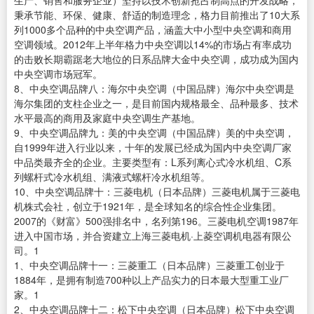
生产、销售和服务企业）坚持以技术创新抢占制高点的开发战略，
秉承节能、环保、健康、舒适的制造理念，格力目前推出了10大系
列1000多个品种的中央空调产品，涵盖大中小型中央空调和商用
空调领域。2012年上半年格力中央空调以14%的市场占有率成功
的击败长期霸踞老大地位的日系品牌大金中央空调，成功成为国内
中央空调市场冠军。
8、中央空调品牌八：海尔中央空调（中国品牌）海尔中央空调是
海尔集团的支柱企业之一，是目前国内规格最全、品种最多、技术
水平最高的商用及家庭中央空调生产基地。
9、中央空调品牌九：美的中央空调（中国品牌）美的中央空调，
自1999年进入行业以来，十年的发展已经成为国内中央空调厂家
中品类最齐全的企业。主要类型有：L系列离心式冷水机组、C系
列螺杆式冷水机组、满液式螺杆冷水机组等。
10、中央空调品牌十：三菱电机（日本品牌）三菱电机属于三菱电
机株式会社，创立于1921年，是全球知名的综合性企业集团。
2007的《财富》500强排名中，名列第196。三菱电机空调1987年
进入中国市场，并合资建立上海三菱电机·上菱空调机电器有限公
司。1
1、中央空调品牌十一：三菱重工（日本品牌）三菱重工创业于
1884年，是拥有制造700种以上产品实力的日本最大型重工业厂
家。1
2、中央空调品牌十二：松下中央空调（日本品牌）松下中央空调