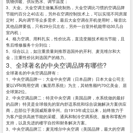
筑物供暖、供应热水、调节温度；
3、大金。大金空调主做氟系统制热，大金空调比习惯的空调品牌
节能约百分之40左右，另外在空调控制技术上，可以实现不同房屋
定时，风向调节等众多需求，最后大金空调在开机使用时，噪音比
其他品牌要低，只有29分贝左右，另外一台室外机能带动30几台
室内机；
4、格力空调。用料扎实，性价比高，直流变频技术相当节能，且
售后维修服务十分到位；
5、综合以上，如注重质量则推荐选国外的开利、麦克维尔和大
金，注重性价比则选国产的格力。
3、全球著名的中央空调品牌有哪些?
全球著名的中央空调品牌有：
1、中央空调品牌一：大金中央空调（日本品牌）日本大金公司主
要以VRV商用空调（氟里昂系统）为主，其销售额约70亿美金、居
全球第2位。
2、中央空调品牌二：特灵中央空调（美国品牌，水系统做的最好
的品牌）特灵是全球领先的室内舒适系统和综合设施解决方案供应
商，总部位于美国威斯康辛州。自1913年成立以来，始终致力于
为客户提供高效节能的采暖、通风和制冷空调系统、服务和零配件
支持，以及先进的楼宇自控和财务解决方案。
3、中央空调品牌三：麦克维尔中央空调（美国品牌，最大的空调