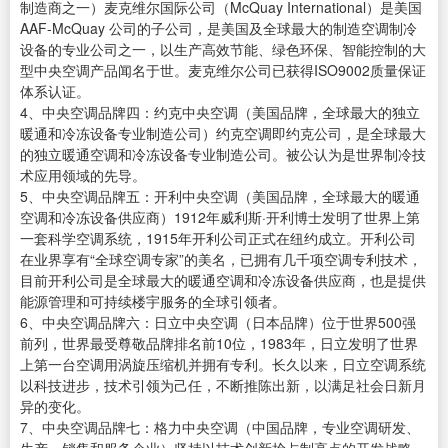
制造商之一）麦克维尔国际公司（McQuay International）是美国
AAF-McQuay 公司的子公司，是美国及全球最大的制造空调制冷
设备的专业公司之一，以生产高效节能、绿色环保、智能控制的大
型中央空调产品闻名于世。麦克维尔公司已获得ISO9002质量保证
体系认证。
4、中央空调品牌四：约克中央空调（美国品牌，全球最大的独立
暖通和冷冻设备专业制造公司）约克空调即约克公司，是全球最大
的独立暖通空调和冷冻设备专业制造公司。被公认为是世界制冷技
术应用领域的先导。
5、中央空调品牌五：开利中央空调（美国品牌，全球最大的暖通
空调和冷冻设备供应商）1912年威利斯·开利博士发明了世界上第
一套科学空调系统，1915年开利公司正式在纽约成立。开利公司
在业界享有“全球空调专家”的美名，已拥有几千项空调专利技术，
目前开利公司是全球最大的暖通空调和冷冻设备供应商，也是提供
能源管理和可持续楼宇服务的全球引领者。
6、中央空调品牌六：日立中央空调（日本品牌）位于世界500强
前列，世界最受尊敬品牌排名前10位，1983年，日立发明了世界
上第一台空调用涡旋压缩机并拥有专利。长久以来，日立空调系统
以科技进步，技术引领为己任，不断推陈出新，以满足社会日新月
异的变化。
7、中央空调品牌七：格力中央空调（中国品牌，专业空调研发、