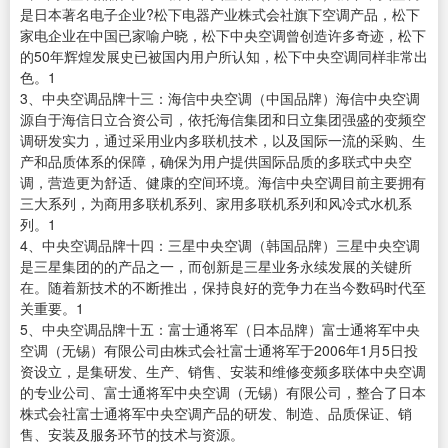
是日本著名电子企业?松下电器产业株式会社旗下空调产品，松下
家电企业在中国已家喻户晓，松下中央空调曾创造许多奇迹，松下
的50年辉煌发展史已被国内用户所认知，松下中央空调同样非常出
色。1
3、中央空调品牌十三：海信中央空调（中国品牌）海信中央空调
源自于海信日立合资公司，依托海信集团和日立集团强盛的变频空
调研发实力，通过采用业内多联机技术，以及国际一流的采购、生
产和品质体系的保障，确保为用户提供国际品质的多联式中央空
调，营造更为舒适、健康的空间环境。海信中央空调目前主要拥有
三大系列，为商用多联机系列、家用多联机系列和风冷式水机系
列。1
4、中央空调品牌十四：三星中央空调（韩国品牌）三星中央空调
是三星集团的的产品之一，而创新是三星业务永续发展的关键所
在。随着新技术的不断推出，保持良好的竞争力在当今数码时代至
关重要。1
5、中央空调品牌十五：富士通将军（日本品牌）富士通将军中央
空调（无锡）有限公司由株式会社富士通将军于2006年1月5日投
资设立，是集研发、生产、销售、安装和维修变频多联体中央空调
的专业公司、富士通将军中央空调（无锡）有限公司，整合了日本
株式会社富士通将军中央空调产品的研发、制造、品质保证、销
售、安装及服务环节的技术与资源。