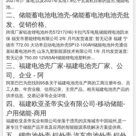
2027年)》落地,以及2027年实现1.8亿千瓦装机目标的提出,储能电
池...
二、储能蓄电池电池壳-储能蓄电池电池壳批
发、促销价格、
跨境厂家铅改锂电池外壳57217(H6)卡扣汽车电瓶储能锂电池防水
保 福安市赛能锂电有限公司 2年 月均发货速度: 暂无记录 福建 宁
德市 ?72.00 大功率启动电池外壳SP12-100AH储能电池外壳通信
基站蓄电池外壳 山东九塑新能源技术有限公司 1年 月均发货速度:
暂无记录 ?50.00 12V65AH储能锂电池塑料外...
三、福建电池壳厂家-福建电池壳厂家、公
司、企业 - 阿
阿里巴巴为您找到95条关于福建电池壳生产商的工商注册年份、员
工人数、年营业额、信用记录、主营产品、相关福建电池壳产品的
供求信息、交易记录等企业详情。
四、福建欧亚圣帝实业有限公司-移动储能-
户用储能-商用
福建欧亚圣帝实业有限公司坐落于漂亮的滨海城市中国福州,是一
家专注于储能产品开发及应用的智能能源系统解决方案提供商。
五、锂电池外壳,铝外壳,汽车电池外壳,铝外