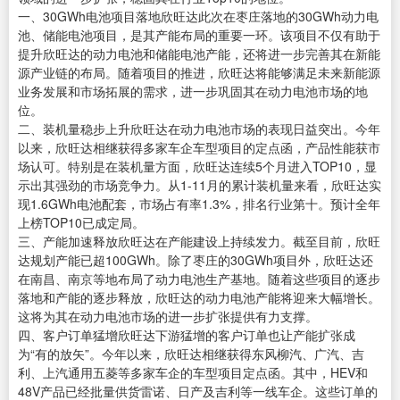
一、30GWh电池项目落地欣旺达此次在枣庄落地的30GWh动力电
池、储能电池项目，是其产能布局的重要一环。该项目不仅有助于
提升欣旺达的动力电池和储能电池产能，还将进一步完善其在新能
源产业链的布局。随着项目的推进，欣旺达将能够满足未来新能源
业务发展和市场拓展的需求，进一步巩固其在动力电池市场的地
位。
二、装机量稳步上升欣旺达在动力电池市场的表现日益突出。今年
以来，欣旺达相继获得多家车企车型项目的定点函，产品性能获市
场认可。特别是在装机量方面，欣旺达连续5个月进入TOP10，显
示出其强劲的市场竞争力。从1-11月的累计装机量来看，欣旺达实
现1.6GWh电池配套，市场占有率1.3%，排名行业第十。预计全年
上榜TOP10已成定局。
三、产能加速释放欣旺达在产能建设上持续发力。截至目前，欣旺
达规划产能已超100GWh。除了枣庄的30GWh项目外，欣旺达还
在南昌、南京等地布局了动力电池生产基地。随着这些项目的逐步
落地和产能的逐步释放，欣旺达的动力电池产能将迎来大幅增长。
这将为其在动力电池市场的进一步扩张提供有力支撑。
四、客户订单猛增欣旺达下游猛增的客户订单也让产能扩张成
为“有的放矢”。今年以来，欣旺达相继获得东风柳汽、广汽、吉
利、上汽通用五菱等多家车企的车型项目定点函。其中，HEV和
48V产品已经批量供货雷诺、日产及吉利等一线车企。这些订单的