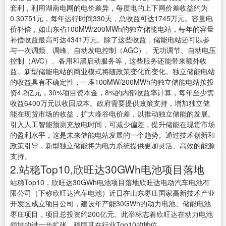
套利，利用湖南电网的电价差异，每度电的上下网价差收益约为
0.30751元，每年运行时间330天，总收益可达1745万元。容量电
价补偿，如山东省100MW/200MWh的独立储能电站，每年的容量
补偿收益最高可达4341万元。除了这些收益，储能电站还可以参
与一次调频、调峰、自动发电控制（AGC）、无功调节、自动电压
控制（AVC）、备用和黑启动服务等，这些服务还能带来额外收
益。新型储能电站的商业模式将随政策变化而变化。独立储能电站
的收益具有不确定性，一座100MW/200MWh的独立储能电站按投
资4.2亿元，30%项目资本金，8%的内部收益率计算，每年至少需
收益6400万元以收回成本。政府需要提供政策支持，增加独立储
能在现货市场的收益，扩大峰谷电价差，以推动独立储能的发展。
引入人工智能预测充放电时间，可减少偏差，提升储能在现货市场
的盈利水平，这是未来储能电站发展的一个趋势。通过技术创新和
政策引导，新型独立储能将为电力系统提供更加灵活、高效的能源
支持。
2.站稳Top10,欣旺达30GWh电池项目落地
站稳Top10，欣旺达30GWh电池项目落地欣旺达电动汽车电池有
限公司（下称欣旺达汽车电池）近日在山东枣庄国家高新技术产业
开发区成立项目公司，建设年产能30GWh的动力电池、储能电池
枣庄项目，项目总投资约200亿元。此举标志着欣旺达在动力电池
领域的进一步扩张，稳固其在行业Top10的地位。