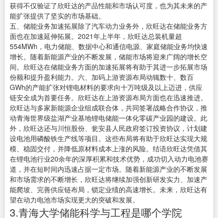
获得不仅验证了欣旺达的产品性能和市场认可度，也为其未来的产
能扩张提供了坚实的市场基础。
五、储能业务加速拓展除了汽车动力业务外，欣旺达在储能业务方
面也在加速延伸拓展。2021年上半年，欣旺达总装机量超
554MWh，电力储能、数据中心和通信电源、家庭储能业务均快速
增长。随着新能源产业的不断发展，储能市场将迎来广阔的增长空
间。欣旺达在储能业务方面的加速拓展将有助于其进一步拓展市场
份额和提升盈利能力。六、加码上游资源布局动辄数十、数百
GWh的产能扩张对锂电材料的要求向十万吨级及以上迈进，供应
链安全成为首要任务。欣旺达在上游资源布局方面也在迅速推进。
欣旺达与多家新能源企业组成联合体，共同签署战略合作协议，推
动青海世界级盐湖产业基地锂电储能一体化零碳产业园的建设。此
外，欣旺达还与川恒股份、瓮安县人民政府签订投资协议，计划建
设电池用磷酸铁生产线等项目。这些布局将有助于欣旺达实现大规
模、稳固交付，并降低原材料成本上涨的风险。结语欣旺达凭借其
在锂电池行业20余年的深厚积累和技术优势，成功切入动力电池赛
道，并在短时间内迅速占据一定市场。随着新能源产业的不断发展
和市场需求的不断增长，欣旺达将继续加强创新研发实力、加速产
能爬坡、完善供应链布局，锁定业绩的高速增长。未来，欣旺达有
望在动力电池市场实现更大的突破和发展。
3.青海大学储能科学与工程是哪个学院