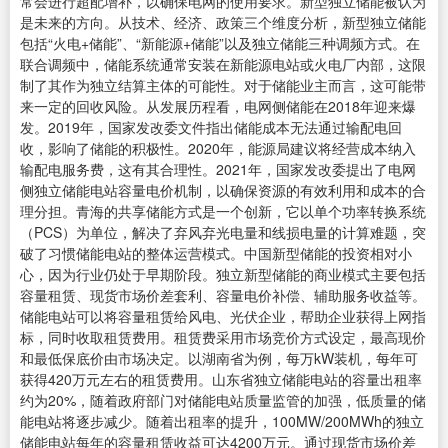
常会进行超配增补，以确保电网的使用要求。新型独立储能被认为
是未来的方向。从技术、经济、政策三个维度分析，新型独立储能
包括“火电+储能”、“新能源+储能”以及独立储能三种调频方式。在
联合调频中，储能系统通常安装在新能源电站或火电厂内部，这限
制了其作为独立结算主体的可能性。对于储能业主而言，这可能带
来一定的回收风险。从发展历程看，电网侧储能在2018年迎来爆
发。2019年，国家发改委文件指出储能成本无法通过输配电回
收，影响了储能的积极性。2020年，能源局建议将经营成本纳入
输配电服务费，这有其合理性。2021年，国家发改委提出了电网
侧独立储能电站容量电价机制，以确保资源的有效利用和成本的合
理分担。青海的共享储能方式是一个创新，它以单个功率转换系统
（PCS）为单位，解决了弃风弃光电量和线损电量的计算难题，突
破了习惯储能电站的整体运营模式。中国新型储能的投资相对小
心，因为行业仍处于早期阶段。独立新型储能的商业模式主要包括
容量租赁、现货市场价差套利、容量电价补偿、辅助服务收益等。
储能电站可以将容量租赁给风电、光伏企业，帮助企业获得上网指
标，同时收取租赁费用。租赁费采用市场竞价方式设定，最高现价
和最低保底价由市场决定。以湖南省为例，每万kW装机，每年可
获得420万元左右的租赁费用。山东省独立储能电站的容量出租率
约为20%，随着政府部门对储能电站质量监管的加强，低质量的储
能电站将逐步减少。随着出租率的提升，100MW/200MWh的独立
储能电站每年的容量租赁收益可达4200万元。通过现货市场价差