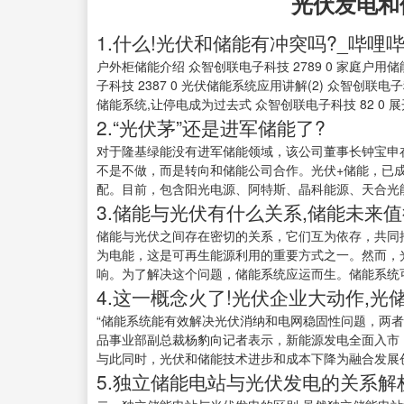
光伏发电和
1.什么!光伏和储能有冲突吗?_哔哩哔哩_
户外柜储能介绍 众智创联电子科技 2789 0 家庭户用储
子科技 2387 0 光伏储能系统应用讲解(2) 众智创联电子科
储能系统,让停电成为过去式 众智创联电子科技 82 0 展
2.“光伏茅”还是进军储能了?
对于隆基绿能没有进军储能领域，该公司董事长钟宝申
不是不做，而是转向和储能公司合作。光伏+储能，已
配。目前，包含阳光电源、阿特斯、晶科能源、天合光能
3.储能与光伏有什么关系,储能未来值
储能与光伏之间存在密切的关系，它们互为依存，共同
为电能，这是可再生能源利用的重要方式之一。然而，
响。为了解决这个问题，储能系统应运而生。储能系统可
4.这一概念火了!光伏企业大动作,
“储能系统能有效解决光伏消纳和电网稳固性问题，两
品事业部副总裁杨豹向记者表示，新能源发电全面入市
与此同时，光伏和储能技术进步和成本下降为融合发展创
5.独立储能电站与光伏发电的关系解