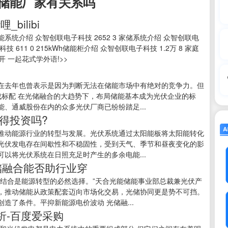
储能厂家有关系吗
bilibi
能系统介绍 众智创联电子科技 2652 3 家储系统介绍 众智创联电
技 611 0 215kWh储能柜介绍 众智创联电子科技 1.2万 8 家庭
开 一起花式学外语!>>
在去年也曾表示是因为判断无法在储能市场中有绝对的竞争力。但
成标配 在光储融合的大趋势下，布局储能基本成为光伏企业的标
、通威股份在内的众多光伏厂商已纷纷踏足...
得投资吗?
推动能源行业的转型与发展。光伏系统通过太阳能板将太阳能转化
光伏发电存在间歇性和不稳固性，受到天气、季节和昼夜变化的影
以将光伏系统在日照充足时产生的多余电能...
光储融合能否助行业穿
者结合是能源转型的必然选择。”天合光能储能事业部总裁兼光伏产
，推动储能从政策配套迈向市场化交易，光储协同更是势不可挡。
造了条件。平抑新能源电价波动 光储融...
析-百度爱采购