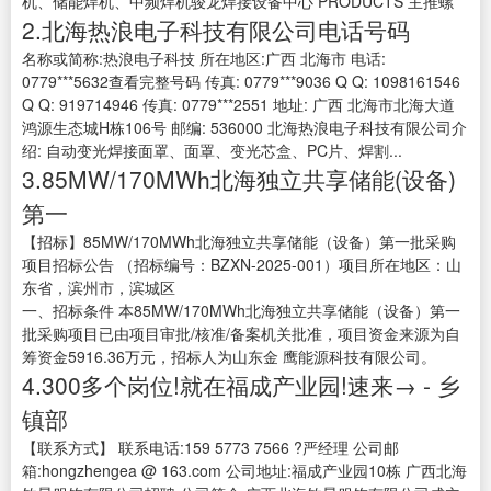
机、储能焊机、中频焊机骏龙焊接设备中心 PRODUCTS 主推螺
2.北海热浪电子科技有限公司电话号码
名称或简称:热浪电子科技 所在地区:广西 北海市 电话:
0779***5632查看完整号码 传真: 0779***9036 Q Q: 1098161546
Q Q: 919714946 传真: 0779***2551 地址: 广西 北海市北海大道
鸿源生态城H栋106号 邮编: 536000 北海热浪电子科技有限公司介
绍: 自动变光焊接面罩、面罩、变光芯盒、PC片、焊割...
3.85MW/170MWh北海独立共享储能(设备)
第一
【招标】85MW/170MWh北海独立共享储能（设备）第一批采购
项目招标公告 （招标编号：BZXN-2025-001）项目所在地区：山
东省，滨州市，滨城区
一、招标条件 本85MW/170MWh北海独立共享储能（设备）第一
批采购项目已由项目审批/核准/备案机关批准，项目资金来源为自
筹资金5916.36万元，招标人为山东金 鹰能源科技有限公司。
4.300多个岗位!就在福成产业园!速来→ - 乡
镇部
【联系方式】 联系电话:159 5773 7566 ?严经理 公司邮
箱:hongzhengea @ 163.com 公司地址:福成产业园10栋 广西北海