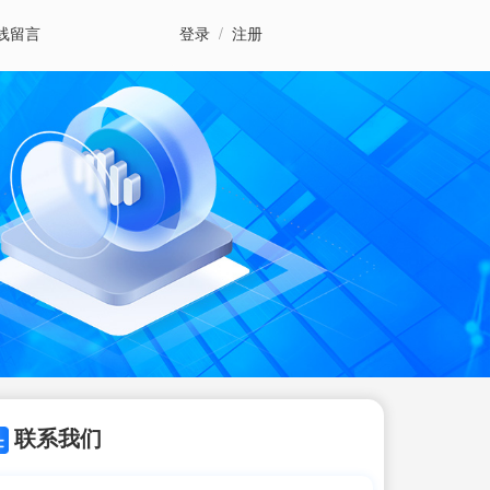
线留言
登录
/
注册
联系我们