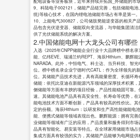
配电设备等业务板块，近年来持续开拓国_外储能的市
9、科陆电子002121，储能产品链完善，包括储能电池、
统)等核心技术，在国内锂电池储能市场占有率是第一。
10、上能电气300827，公司储肢凳能逆变器的相关
品包含光伏逆变器、储能双向变流器，与华能集团清洁
供了光伏储能系统的解决方案。
2.中国储能电网十大龙头公司有哪些
入选《2025年CNPP储能企业行业十大品牌榜中榜名
能、亿纬EVE、瑞浦兰钧REPT、海辰Hithium、鹏
NARADA。此外，中恒电气、科士达、当升科技、智
位。榜中榜名录企业宁德时代CATL：作为全球领先的
位。其储能产品技术先进，具有高能量密度、长循环寿
储能：依托比亚迪在新能源汽车领域的深厚技术积累，
侧储能等方面有丰腴的项目经验，产品性能稳固可靠。
速。其储能电池产品具有高安全性、长寿命等优势，在
能电池技术方面不断创新，产品具有较高的性价比。其
定的份额。海辰Hithium：以研发和生产高性能储能
能、便携式储能等领域表现出色。鹏辉能源：拥有完善
业储能等领域有广泛的应用，产品质量和服务得到市场认
品具有智能化、易安装等特点。在全球家用储能市场占
集成方面具有较强的实力，其储能产品能够为电网提供