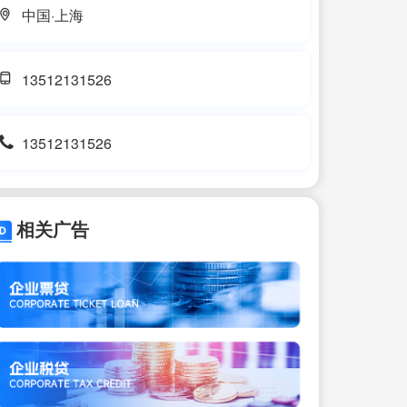
中国·上海
13512131526
13512131526
相关广告