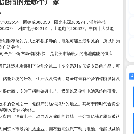
电池指的是哪个厂家
?
02594，固德威688390，阳光电源300274，派能科技
科002074，科陆电子002121，上能电气300827。中国十大储能上
司。新能源存储的方式是有很多种的，电池可能是最常见的，所以作为
到广泛关注。
域，公司全产业链布局储能板块，是北美市场最大的电池储能的供应
，公司已经逐步发展到了储能全线二十多个系列光伏逆变器的产品，可
系统、储能系统的研发、生产以及销售，是全球最有经验的储能设备及
系统的提供商，专注于磷酸铁锂电芯、模组以及储能电池系统的研发、
核心技术的公司之一，储能产品远销海外的地区。其与宁德时代合资公
务有望迎来高速的增长。
品广泛应用于消费电子、动力以及储能的领域，子公司亿纬赛恩斯被认
早进入到资本市场的民族企业，拥有新能源汽车动力电池、储能以及输