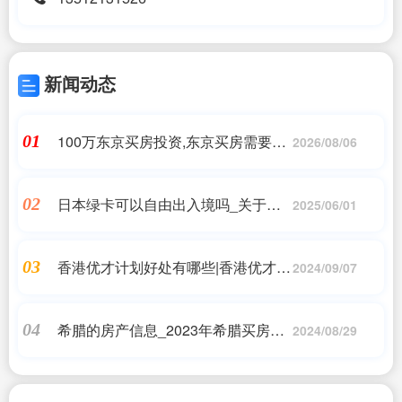
新闻动态
100万东京买房投资,东京买房需要交
01
2026/08/06
税吗 日本东京的房子多少钱一平米
日本绿卡可以自由出入境吗_关于日
02
2025/06/01
本移民,或许没有你想的那么难_日本
房产投资,日本移民_问答
香港优才计划好处有哪些|香港优才计
03
2024/09/07
划有什么好处(2024年7月)附6个好处|
香港优才移民
希腊的房产信息_2023年希腊买房移
04
2024/08/29
民费用及买房注意事项!_绅移移_希腊
移民