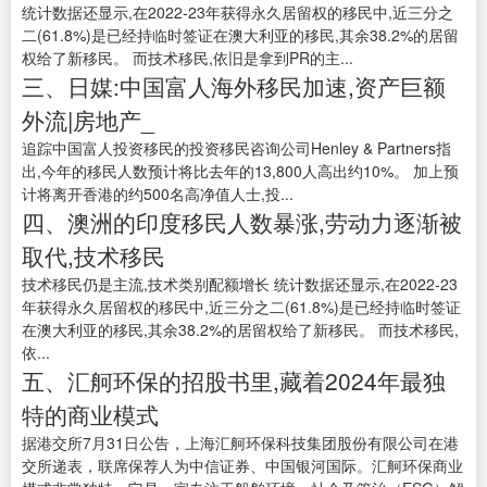
统计数据还显示,在2022-23年获得永久居留权的移民中,近三分之
二(61.8%)是已经持临时签证在澳大利亚的移民,其余38.2%的居留
权给了新移民。 而技术移民,依旧是拿到PR的主...
三、日媒:中国富人海外移民加速,资产巨额
外流|房地产_
追踪中国富人投资移民的投资移民咨询公司Henley & Partners指
出,今年的移民人数预计将比去年的13,800人高出约10%。 加上预
计将离开香港的约500名高净值人士,投...
四、澳洲的印度移民人数暴涨,劳动力逐渐被
取代,技术移民
技术移民仍是主流,技术类别配额增长 统计数据还显示,在2022-23
年获得永久居留权的移民中,近三分之二(61.8%)是已经持临时签证
在澳大利亚的移民,其余38.2%的居留权给了新移民。 而技术移民,
依...
五、汇舸环保的招股书里,藏着2024年最独
特的商业模式
据港交所7月31日公告，上海汇舸环保科技集团股份有限公司在港
交所递表，联席保荐人为中信证券、中国银河国际。汇舸环保商业