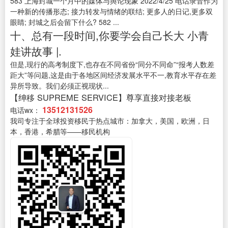
583 上海封城一个月中的媒体与舆论现象 2022/4/25 电话录音作为
一种新的传播形态; 接力转发与情绪的联结; 更多人的日记,更多双
眼睛; 封城之后会留下什么? 582 ...
十、总有一段时间,你要学会自己长大 小青
娃讲故事 |.
但是,现行的高考制度下,也存在不同省份“同分不同命”“报考人数差
距大”等问题,这是由于各地区间经济发展水平不一,教育水平存在差
异所导致。我们必须正视现状...
【绅移 SUPREME SERVICE】尊享直接对接老板
13512131526
电话wx：
我司专注于全球投资移民于热点城市：加拿大，美国，欧洲，日
本，香港，希腊等——移民机构