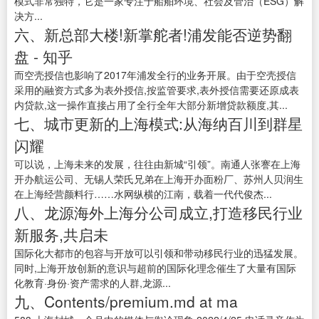
模式非常独特，它是一家专注于船舶环境、社会及管治（ESG）解
决方...
六、新总部大楼!新掌舵者!浦发能否逆势翻
盘 - 知乎
而空壳授信也影响了2017年浦发全行的业务开展。由于空壳授信
采用的融资方式多为表外授信,按监管要求,表外授信需要还原成表
内贷款,这一操作直接占用了全行全年大部分新增贷款额度,其...
七、城市更新的上海模式:从海纳百川到群星
闪耀
可以说，上海未来的发展，往往由新城“引领”。南通人张謇在上海
开办航运公司、无锡人荣氏兄弟在上海开办面粉厂、苏州人贝润生
在上海经营颜料行……水网纵横的江南，载着一代代俊杰...
八、龙源海外上海分公司成立,打造移民行业
新服务,共启未
国际化大都市的包容与开放可以引领和带动移民行业的迅猛发展。
同时,上海开放创新的意识与超前的国际化理念催生了大量有国际
化教育·身份·资产需求的人群,龙源...
九、Contents/premium.md at ma