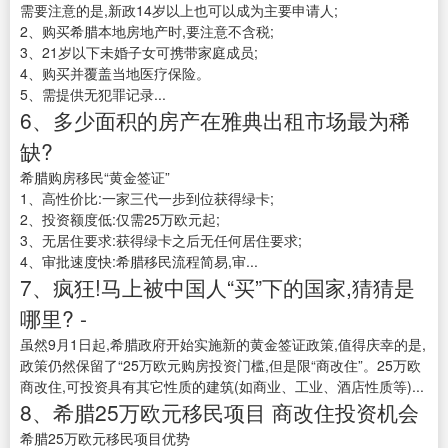
需要注意的是,新政14岁以上也可以成为主要申请人;
2、购买希腊本地房地产时,要注意不含税;
3、21岁以下未婚子女可携带家庭成员;
4、购买并覆盖当地医疗保险。
5、需提供无犯罪记录...
6、多少面积的房产在雅典出租市场最为稀
缺?
希腊购房移民“黄金签证”
1、高性价比:一家三代一步到位获得绿卡;
2、投资额度低:仅需25万欧元起;
3、无居住要求:获得绿卡之后无任何居住要求;
4、审批速度快:希腊移民流程简易,审...
7、疯狂!马上被中国人“买”下的国家,猜猜是
哪里? -
虽然9月1日起,希腊政府开始实施新的黄金签证政策,值得庆幸的是,
政策仍然保留了“25万欧元购房投资门槛,但是限“商改住”。25万欧
商改住,可投资具有其它性质的建筑(如商业、工业、酒店性质等)...
8、希腊25万欧元移民项目 商改住投资机会
希腊25万欧元移民项目优势