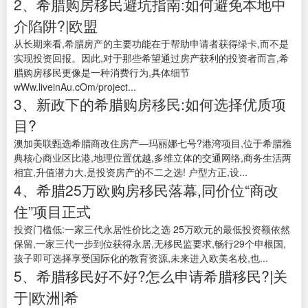
2、希腊购房移民避坑指南:如何避免本地中
介陷阱?|欧盟
从长期来看,希腊房产的主要功能在于帮助申请者获得绿卡,而不是
实现投资回报。因此,对于那些希望通过房产获利的投资者而言,希
腊购房移民更像是一种消费行为,具体细节
wWw.liveinAu.cOm/project...
3、新政下的希腊购房移民:如何选择优质项
目?
澳加美联甄选希腊商改住房产—玛丽娜七号?港湾项目,位于希腊雅
典核心商业区比港,地理位置优越,多维立体的交通网络,商务生活两
相宜,升值潜力大,是投资房产的不二之选! 户型方正,设...
4、希腊25万欧购房移民落幕,同价位“商改
住”项目正式
投资门槛低:一家三代永居性价比之选 25万欧元的最低投资额依然
保留,一家三代一步到位获得永居,无移民监要求,畅行29个申根国,
孩子即可选择享受国际化的教育资源,未来进入欧美名校,也...
5、希腊移民好不好?怎么申请希腊移民?|关
于|欧洲|希