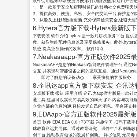
软件使用起来非常便捷方便,软件功能强盛,欢迎用户去
1、是一款基于安全加密即时通讯的移动社交免费聊天软
2、提供高效、便捷、私密、安全的交流平台,保护您的
3、从源头上杜绝数据更新,充分保障信息安全,让聊天更安全
6.Hytera官方版下载-Hytera最新版
下载安装 软件介绍 hytera是一款对讲机服务平台
数、获取智能配件信息以及享受保修服务。此外,hyte
轨迹,提高业务操作的效率。 软件特点
7.Neakasaapp-官方正版软件202
NeakasaAPP是您的Neakasa智能硬件管理平台,通过
交互,并实现与智能设备之间的互联互通。通过Neaka
——即时了解您的设备动态——享受快捷的客服服务
8.企讯达app官方版下载安装-企讯达软
安卓版下载 报错 应用介绍 企讯达app官方版是一款
通工具,这里可以实现简易高效的聊天,多种内容与功能
企业内部的信息沟通,轻松发送自己的消息。平台还支持用
9.EDAapp-官方正版软件2025最
首页 软件 EDA EDA 0.0 173下载 兴趣学习 扫
球教育命运共同体。通过教育研究、课件生产和创新教育
创平台,推动教育领域的发展和创新。 详尽信息 无病毒 