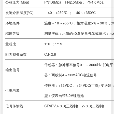
公称压力(Mpa)
PN1.6Mpa；PN2.5Mpa； PN4.0Mpa
被测介质温度(℃)
－40～+250℃ ；－40～+350℃
环境条件
温度－10～+55℃，相对湿度5％～90％，大气
精度等级
测量液体：示值的±0.5 测量气体或蒸汽：示值的
量程比
1:10；1:15
阻力损失系数
Cd<2.6
传感器：脉冲频率信号0.1 ~ 3000Hz 低电平
输出信号
器：两线制4 ~ 20mADC电流信号
传感器：+12VDC 、+24VDC(可选) 变送器
供电电源
型：仪表自带3.2V锂电池
信号传输线
STVPV3×0.3(三线制)，2×0.3(二线制)