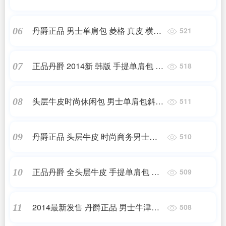
提包 韩版休闲包包 2014新款
丹爵正品 男士单肩包 菱格 真皮 横款
06
521
斜挎 2014新款 韩版
正品丹爵 2014新 韩版 手提单肩包 商
07
518
务休闲包 真皮男包 男士皮包
头层牛皮时尚休闲包 男士单肩包斜挎
08
511
包2014新款厂家直销厂家直销 支持
担保贸易 出货准时 国家三包 来样加
丹爵正品 头层牛皮 时尚商务男士手
09
510
工定制 真皮男包 正品专卖 性价比高
提包 韩版休闲包包 2014新款
正品丹爵 全头层牛皮 手提单肩包 斜
10
509
挎包 真皮男包 2014新款
2014最新发售 丹爵正品 男士牛津布
11
508
休闲胸包 男包 时尚潮包