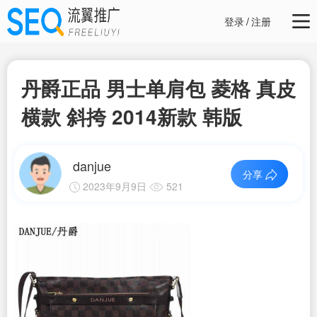
登录
/
注册
丹爵正品 男士单肩包 菱格 真皮
横款 斜挎 2014新款 韩版
danjue
分享
2023年9月9日
521