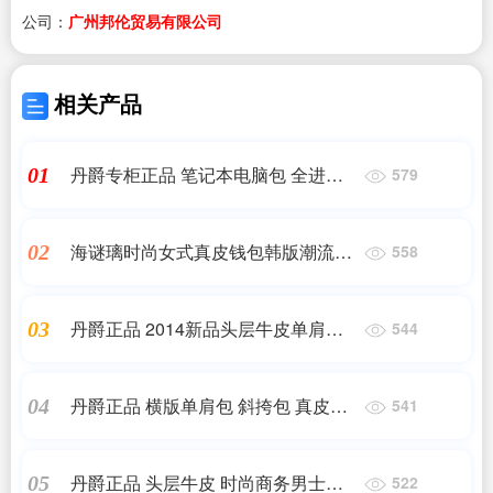
公司：
广州邦伦贸易有限公司
相关产品
丹爵专柜正品 笔记本电脑包 全进口
01
579
真皮 男士手提单肩包 欢迎洽谈
海谜璃时尚女式真皮钱包韩版潮流撞
02
558
色手包长款钱包淑女包
丹爵正品 2014新品头层牛皮单肩包
03
544
水桶型真皮男包休闲男士包包
丹爵正品 横版单肩包 斜挎包 真皮男
04
541
包 潮包2014 休闲包包
丹爵正品 头层牛皮 时尚商务男士手
05
522