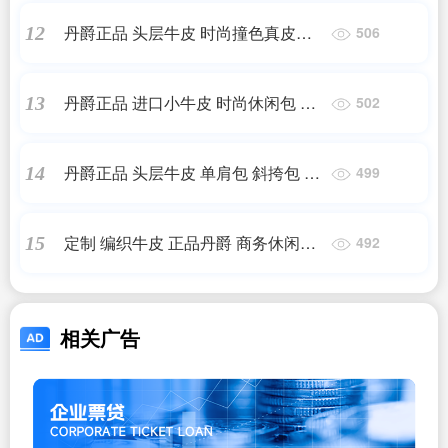
丹爵正品 头层牛皮 时尚撞色真皮手
12
506
提包 商务休闲男士包
丹爵正品 进口小牛皮 时尚休闲包 单
13
502
肩包 男士包包
丹爵正品 头层牛皮 单肩包 斜挎包 潮
14
499
流男士包 2014新款
定制 编织牛皮 正品丹爵 商务休闲包
15
492
手提单肩包 真皮男包 皮包
相关广告