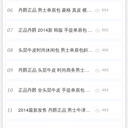
丹爵正品 男士单肩包 菱格 真皮 横款
06
504
斜挎 2014新款 韩版
正品丹爵 2014新 韩版 手提单肩包 商
07
502
务休闲包 真皮男包 男士皮包
头层牛皮时尚休闲包 男士单肩包斜挎
08
496
包2014新款厂家直销厂家直销 支持
担保贸易 出货准时 国家三包 来样加
丹爵正品 头层牛皮 时尚商务男士手
09
495
工定制 真皮男包 正品专卖 性价比高
提包 韩版休闲包包 2014新款
正品丹爵 全头层牛皮 手提单肩包 斜
10
494
挎包 真皮男包 2014新款
2014最新发售 丹爵正品 男士牛津布
11
493
休闲胸包 男包 时尚潮包