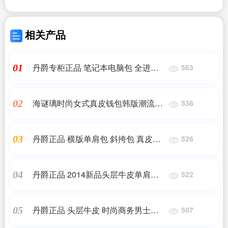
相关产品
丹爵专柜正品 笔记本电脑包 全进口
01
563
真皮 男士手提单肩包 欢迎洽谈
海谜璃时尚女式真皮钱包韩版潮流撞
02
538
色手包长款钱包淑女包
丹爵正品 横版单肩包 斜挎包 真皮男
03
526
包 潮包2014 休闲包包
丹爵正品 2014新品头层牛皮单肩包
04
522
水桶型真皮男包休闲男士包包
丹爵正品 头层牛皮 时尚商务男士手
05
507
提包 韩版休闲包包 2014新款