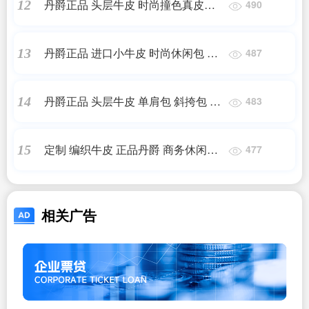
丹爵正品 头层牛皮 时尚撞色真皮手
12
490
提包 商务休闲男士包
丹爵正品 进口小牛皮 时尚休闲包 单
13
487
肩包 男士包包
丹爵正品 头层牛皮 单肩包 斜挎包 潮
14
483
流男士包 2014新款
定制 编织牛皮 正品丹爵 商务休闲包
15
477
手提单肩包 真皮男包 皮包
相关广告