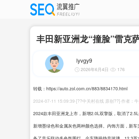
丰田新亚洲龙“撞脸”雷克萨斯
lyvgy9
2026年6月4日
176
转载：https://auto.zol.com.cn/883/8834170.html
2024-07-11 15:09:39·[??中关村在线 原创??]·作者
2024款丰田亚洲龙上市，新增2.0L双擎版，取消了2
新增墨绿色和金属灰色两种颜色选择。内饰方面，新车
备了音乐联动多色氛围灯、全车降噪静音玻璃、12.3