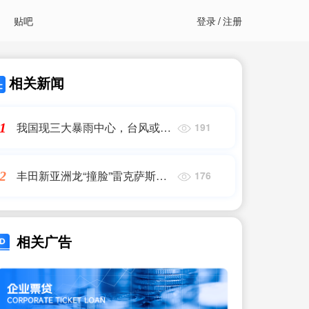
贴吧
登录
/
注册
相关新闻
我国现三大暴雨中心，台风或成
1
191
洒水车 云图分析：需警惕北方
暴雨
丰田新亚洲龙“撞脸”雷克萨斯ES
2
176
取消2.5油车
相关广告