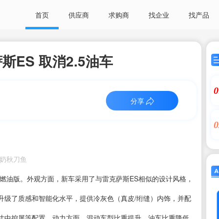
首页
供应商
求购商
找企业
找产品
ES 取消2.5油车
0
分享
0
：牛奶秋刀鱼
.5L燃油版。外观方面，新车采用了与雷克萨斯ES相似的设计风格，
升级了质感和智能化水平，提供冷灰色（真皮/绗缝）内饰，并配
英寸中控屏等配置。动力方面，混动车型比重提升，油车比重降低。