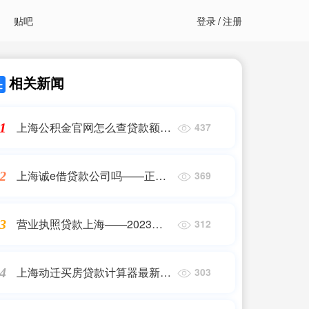
贴吧
登录
/
注册
相关新闻
上海公积金官网怎么查贷款额度
1
437
——2023最新更新
上海诚e借贷款公司吗——正规
2
369
机构
营业执照贷款上海——2023最
3
312
新更新
上海动迁买房贷款计算器最新
4
303
——2023最新更新