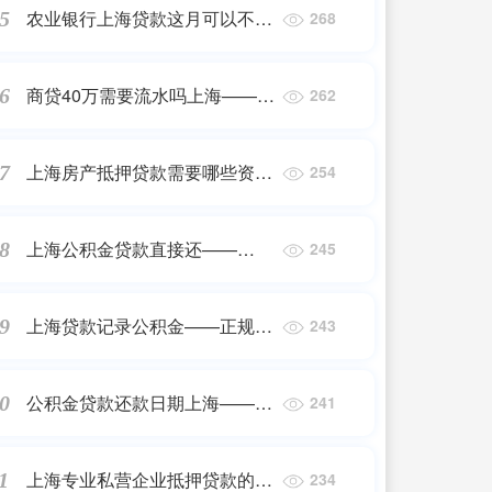
农业银行上海贷款这月可以不还
5
268
不——2023最新更新
商贷40万需要流水吗上海——
6
262
2023最新更新
上海房产抵押贷款需要哪些资料
7
254
——正规机构
上海公积金贷款直接还——
8
245
2023最新更新
上海贷款记录公积金——正规机
9
243
构
公积金贷款还款日期上海——正
0
241
规机构
上海专业私营企业抵押贷款的流
1
234