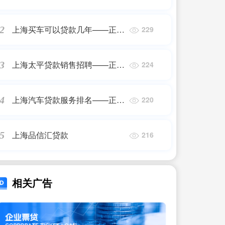
程
上海买车可以贷款几年——正规
2
229
机构
上海太平贷款销售招聘——正规
3
224
机构
上海汽车贷款服务排名——正规
4
220
机构
上海品信汇贷款
5
216
相关广告