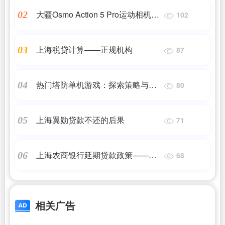
大疆Osmo Action 5 Pro运动相机曝
02
102
光：1/1.3英寸CMOS传感器、续航
上海税贷计算——正规机构
03
87
4小时
热门塔防单机游戏：探索策略与挑
04
80
战并存
上海翼勋贷款不还的后果
05
71
上海农商银行延期贷款政策——
06
68
2023最新更新
相关广告