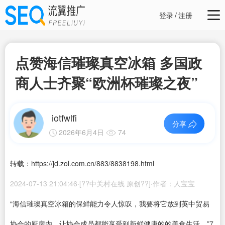
登录
/
注册
点赞海信璀璨真空冰箱 多国政
商人士齐聚“欧洲杯璀璨之夜”
iotfwlfi
分享
2026年6月4日
74
转载：https://jd.zol.com.cn/883/8838198.html
2024-07-13 21:04:46·[??中关村在线 原创??]·作者：人宝宝
“
海信
璀璨
真空
冰箱
的保鲜能力令人惊叹，我
要
将
它放到
英中贸易
协会的厨房内，
让
协会成员
都能
享受
到
新鲜
健康
的
的
美食
生活
。
”
7