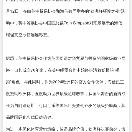
月12日，在
由
英中贸易协会
和
海信共同举办
的
“欧洲杯璀璨之夜”活
动中，英中贸易协会中国区总裁Tom Simpson
对现场展示的
海信
璀璨
真空
冰箱
连连称赞
。
据悉，英中贸易协会作为英国促进对华贸易与投资的国家级商业网
络，自其成立70年来，在英中经贸合作中始终扮演着积极的“桥
梁”角色。与此同时，作为2024欧洲杯的官方合作伙伴，海信已三
度赞助欧洲杯，五度助力世界顶级足球赛事，从国际舞台的新秀成
长为与阿迪达斯、可口可乐等国际巨头并驾齐驱的顶级赞助商，其
品牌国际化步伐日益稳健。
为进一步优化体育营销策略，传递品牌价值，欧洲杯决赛前夕，海