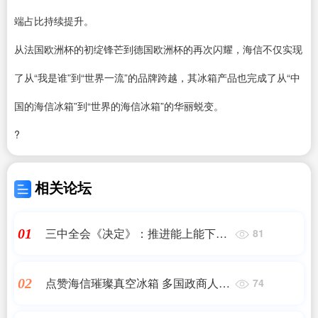
端占比持续提升。
从法国欧洲杯的初绽锋芒到德国欧洲杯的再次闪耀，海信不仅实现
了从“我是谁”到“世界一流”的品牌跨越，其冰箱产品也完成了从“中
国的海信冰箱”到“世界的海信冰箱”的华丽蜕变。
?
相关论坛
三中全会《决定》：推进能上能下，
01
81
加大调整不适宜担任现职干部力度
点赞海信璀璨真空冰箱 多国政商人士
02
74
齐聚“欧洲杯璀璨之夜”