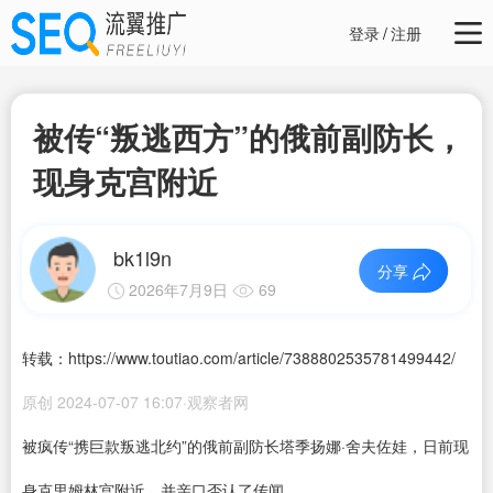
登录
/
注册
被传“叛逃西方”的俄前副防长，
现身克宫附近
bk1l9n
分享
2026年7月9日
69
转载：https://www.toutiao.com/article/7388802535781499442/
原创 2024-07-07 16:07·观察者网
被疯传“携巨款叛逃北约”的俄前副防长塔季扬娜·舍夫佐娃，日前现
身克里姆林宫附近，并亲口否认了传闻。