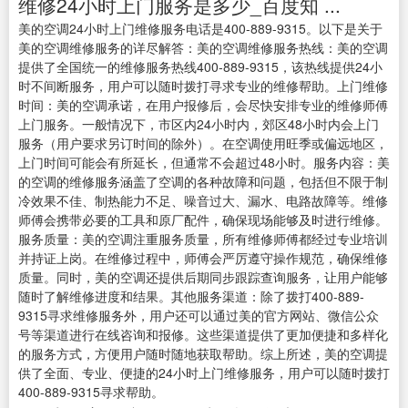
维修24小时上门服务是多少_百度知 ...
美的空调24小时上门维修服务电话是400-889-9315。以下是关于
美的空调维修服务的详尽解答：美的空调维修服务热线：美的空调
提供了全国统一的维修服务热线400-889-9315，该热线提供24小
时不间断服务，用户可以随时拨打寻求专业的维修帮助。上门维修
时间：美的空调承诺，在用户报修后，会尽快安排专业的维修师傅
上门服务。一般情况下，市区内24小时内，郊区48小时内会上门
服务（用户要求另订时间的除外）。在空调使用旺季或偏远地区，
上门时间可能会有所延长，但通常不会超过48小时。服务内容：美
的空调的维修服务涵盖了空调的各种故障和问题，包括但不限于制
冷效果不佳、制热能力不足、噪音过大、漏水、电路故障等。维修
师傅会携带必要的工具和原厂配件，确保现场能够及时进行维修。
服务质量：美的空调注重服务质量，所有维修师傅都经过专业培训
并持证上岗。在维修过程中，师傅会严厉遵守操作规范，确保维修
质量。同时，美的空调还提供后期同步跟踪查询服务，让用户能够
随时了解维修进度和结果。其他服务渠道：除了拨打400-889-
9315寻求维修服务外，用户还可以通过美的官方网站、微信公众
号等渠道进行在线咨询和报修。这些渠道提供了更加便捷和多样化
的服务方式，方便用户随时随地获取帮助。综上所述，美的空调提
供了全面、专业、便捷的24小时上门维修服务，用户可以随时拨打
400-889-9315寻求帮助。