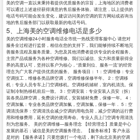
美的空调一直以来秉持着提供优质服务的宗旨，上海地区的消费者
可以通过上述途径获得满意的售后服务体验。请注意，以上提供的
电话号码可能会发生变化，建议访问美的空调的官方网站或咨询当
地的售后服务部门以获取最新的电话号码。
5、上海美的空调维修电话是多少
美的空调维修24小时服务电话全市统一热线受理客服中心 请您对
服务全过程进行监督，相信在您的支持下，我们能够持续不断地完
善服务流程及服务质量。为您及其他消费者提供专业的全程服务。
主营产品或服务为各种空调维修。我们以诚信、实力和质量获得业
界的高度认可，坚持以客户为核心，“质量到位、服务一流”的经营
理念为广大客户提供优质的服务。 服务项目： 1：空调维修：专业
空调技工，维修各类品牌空调，空调维修保修半年。 2：空调移
机：专业人员专车上门空调移机。空调移机辅材，室内机清洗。保
证制冷制热移机前后一致。 3：空调安装：专业安装人员安（拆）
装各类品牌空调，免费设计调试，安装辅材免费，保修一年。 4：
空调加氟：专业各类品牌空调加氟，空调加氟，保修一年． 5：空
调清洗保养：空调清洗会减少空调的用电负荷，减少空调的运行费
用和维修费用，延长空调的使用寿命。专业人员上门空调专用清洗
剂为您服务。 美的空调维修—服务理念 【经营理念】质量是中心
发展的基石；诚信是美的空调服务理念。 【服务标准】客户永远
是对的 【服务承诺】只要您拨打一个电话，剩下由北京美的空调