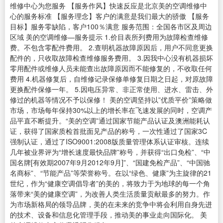
维修中心为您服务 【服务作风】快速反应是北京美的空调维修中
心的服务标准 【服务理念】客户的满意是我们最大的骄傲 【服务
目标】服务零缺陷，客户100％满意 服务范围：全国各市区及周边
区域 美的空调维修—服务提示 1.价目表所列费用为故障检查维修
费。不包含零配件费用。 2.查明机器故障原因后，用户不同意更换
配件的，只收取故障检查维修服务费用。 3.因我中心没有机器损坏
零用配件或维修人员未能查出故障原因而不能修复的，不收取任何
费用 4.机器修复后，自维修记录保修单修复日期之日起，对原故障
更换配件保修一年。 5.因电压异常、非正常使用、进水、雷击、外
修过的机器等情况不予以保修！ 美的空调坚持以”优质平价”策略做
市场，市场每年保持30%以上的增长率在飞速发展的同时，空调产
品平直不断提升。“美的空调”通过国家节能产品认证及澳洲能耗认
证，获得了国家质检首批面见产品的称号，一次性通过了国家3C
强制认证，通过了ISO9001:2008版质量管理体系认证审核。连续
几年被业界评为“增长速度最快品牌”称号，并获得“出口免检”、“中
国名牌[有效期2007年9月2012年9月]”、“国建免检产品”、“中国驰
名商标”、“节能产品”等荣誉称号。在以“绿色、健康”为主旋律的21
世纪，作为“健康空调倡导者”的美的，将致力于为地球的每一个角
落带来“美的健康空调”，为改善人类生活质量贡献最多的努力。作
为市场新格局的领导品牌，美的在未来的竞争中将会利用自身先进
的技术、设备和信息化管理手段，推动美的事业走向国际化。 美