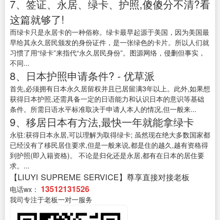
7、签证、永居、绿卡、护照,傻傻分不清?看
这篇就够了!
而绿卡只是永居卡的一种俗称。绿卡最早起源于美国，因为美国最
早给其永久居民颁发的身份证件，是一张绿色的卡片。所以人们就
习惯了用“绿卡”来指代“永久居民身份”。图源网络，侵删但事实，
不同...
8、日本护照申请条件? - 优草派
首先,必须拥有日本永久居留权并且已居留满3年以上。此外,如果想
获得日本护照,还需具备一定的日语能力和认识日本的意识等基础
条件。所需日语水平标准取决于申请人本人的情况,但一般来...
9、移居日本有方法,最快一年就能拿绿卡
永驻:获得日本永居,可以理解为取得绿卡; 虽然现在绝大多数国家都
已经没有了移民居住要求,但是一般来说,都是住的越久,越有资格得
到护照(即入籍资格)。 不论是归化还是永居,都有在日本的居住要
求。...
【LIUYI SUPREME SERVICE】尊享直接对接老板
13512131526
电话wx：
我司专注于老板一对一服务