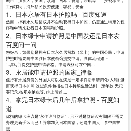
城市：加拿大，美国，欧洲，日本，香港，希腊等——投资移民，
工作移民，海外移民投资便捷，容易，安全
1、日本永居有日本护照吗 - 百度知道
然而，持有永久居留权并不自动获得日本护照，仍需通过特定的程
序和申请来获得日本国籍和护照。
2、日本绿卡申请护照是中国发还是日本发_
百度问一问
您好亲，如果您是拥有日本永久居留权（绿卡）的中国公民，申请
护照时需要向中国驻日本使领馆提交申请。具体流程如下
1.填写并提交护照申请表格。申请表格可在中国...
3、永居能申请护照的国家_律临
但持有永居身份的外国人可以在满足一定条件后申请归化(入籍),进
而获得日本护照.这些条件包括在日本持续生活达到一定年数,无犯
罪记录,按规定纳税等. 综上所述,...
4、拿完日本绿卡后几年后拿护照 - 百度知
道
你指的绿卡应该是“永住许可签证”，只不过是签证没有期限不需要
办理更新手续而已！并非加入日本国籍，还是中国人，拿中国护
照！