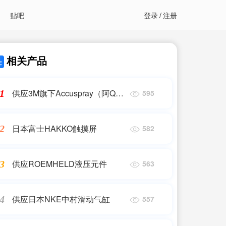
贴吧
登录
/
注册
相关产品
供应3M旗下Accuspray（阿Q）
1
595
喷枪
日本富士HAKKO触摸屏
2
582
供应ROEMHELD液压元件
3
563
供应日本NKE中村滑动气缸
4
557