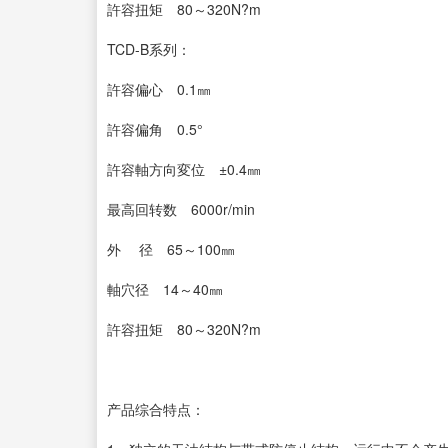
許容扭矩 80～320N?m
TCD-B系列：
許容偏心 0.1㎜
許容偏角 0.5°
許容軸方向変位 ±0.4㎜
最高回转数 6000r/min
外 径 65～100㎜
軸穴径 14～40㎜
許容扭矩 80～320N?m
产品综合特点：