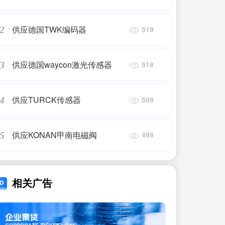
供应德国TWK编码器
2
519
供应德国waycon激光传感器
3
518
供应TURCK传感器
4
509
供应KONAN甲南电磁阀
5
499
相关广告