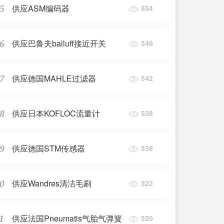
供应ASM编码器
5
554
供应巴鲁夫balluff接近开关
6
546
供应德国MAHLE过滤器
7
542
供应日本KOFLOC流量计
8
538
供应德国STM传感器
9
538
供应Wandres清洁毛刷
0
522
供应法国Pneumatis气胎气弹簧
1
520