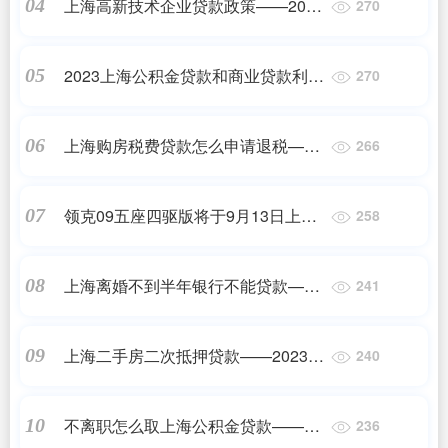
上海高新技术企业贷款政策——2023
04
270
最新更新
2023上海公积金贷款和商业贷款利率
05
270
——2023最新更新
上海购房税费贷款怎么申请退税——
06
266
2023最新更新
领克09五座四驱版将于9月13日上
07
258
市！轴距2984mm，搭2.0T引擎
上海离婚不到半年银行不能贷款——
08
241
2023最新更新
上海二手房二次抵押贷款——2023最
09
240
新更新
不离职怎么取上海公积金贷款——正
10
236