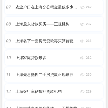
农业户口在上海交公积金最低多少可
07
242
以贷款
上海股东贷款买房——正规机构
08
237
上海名下一套房无贷款再买算首套,家
09
233
庭名下有一套房（家里给的、无贷款
记录）要再买一套，是否还算首贷？
上海家庭贷款最多
10
232
上海先息抵押二手房贷款正规银行
11
230
上海银行车辆抵押贷款机构
12
229
228